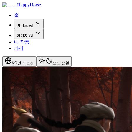
HappyHorse
홈
비디오 AI
이미지 AI
내 작품
가격
KO
언어 변경
모드 전환